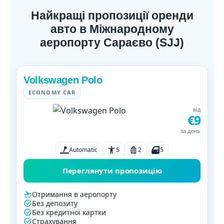
Найкращі пропозиції оренди
авто в Міжнародному
аеропорту Сараєво (SJJ)
Volkswagen Polo
ECONOMY CAR
від
€9
за день
Automatic
5
2
5
Переглянути пропозицію
Отримання в аеропорту
Без депозиту
Без кредитної картки
Страхування