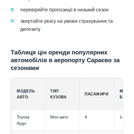
перевіряйте пропозиції в низький сезон
звертайте увагу на умови страхування та
депозиту
Таблиця цін оренди популярних
автомобілів в аеропорту Сараєво за
сезонами
МОДЕЛЬ
ТИП
МІСТК
ПАСАЖИРИ
АВТО
КУЗОВА
БАГАЖ
Toyota
Міні-авто
4
1-2
Aygo