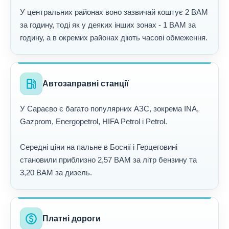
У центральних районах воно зазвичай коштує 2 BAM
за годину, тоді як у деяких інших зонах - 1 BAM за
годину, а в окремих районах діють часові обмеження.
local_gas_station
Автозаправні станції
У Сараєво є багато популярних АЗС, зокрема INA,
Gazprom, Energopetrol, HIFA Petrol і Petrol.
Середні ціни на пальне в Боснії і Герцеговині
становили приблизно 2,57 BAM за літр бензину та
3,20 BAM за дизель.
paid
Платні дороги