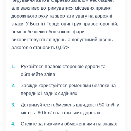
Керування авто в Сараєво загалом нескладне,
але важливо дотримуватися місцевих правил
дорожнього руху та звертати увагу на дорожні
знаки. У Боснії і Герцеговині рух правосторонній,
ремені безпеки обов'язкові, фари
використовуються вдень, а допустимий рівень
алкоголю становить 0,05%.
Рухайтеся правою стороною дороги та
обганяйте зліва
Завжди користуйтеся ременями безпеки на
передніх і задніх сидіннях
Дотримуйтеся обмежень швидкості 50 km/h у
місті та 80 km/h на сільських дорогах
Стежте за нижчими обмеженнями на знаках