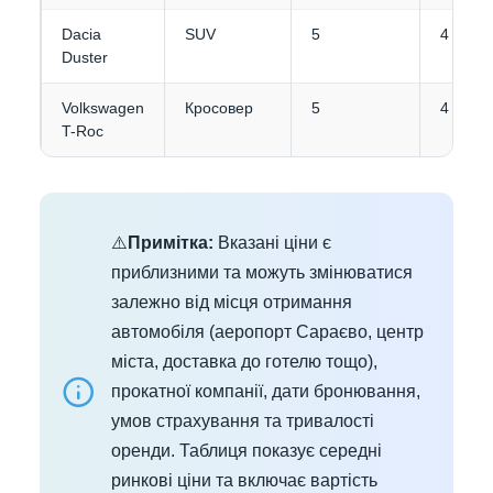
Dacia
SUV
5
4
Duster
Volkswagen
Кросовер
5
4
T-Roc
⚠️
Примітка:
Вказані ціни є
приблизними та можуть змінюватися
залежно від місця отримання
автомобіля (аеропорт Сараєво, центр
міста, доставка до готелю тощо),
прокатної компанії, дати бронювання,
умов страхування та тривалості
оренди. Таблиця показує середні
ринкові ціни та включає вартість