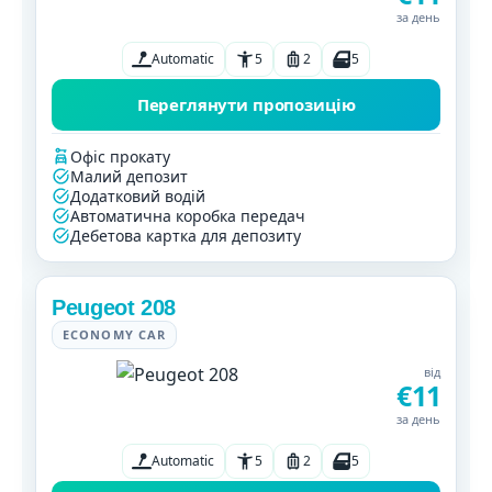
за день
Automatic
5
2
5
Переглянути пропозицію
Офіс прокату
Малий депозит
Додатковий водій
Автоматична коробка передач
Дебетова картка для депозиту
Peugeot 208
ECONOMY CAR
від
€11
за день
Automatic
5
2
5