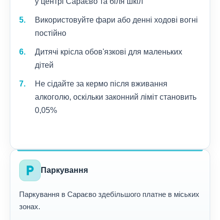
у центрі Сараєво та біля шкіл
Використовуйте фари або денні ходові вогні
постійно
Дитячі крісла обов'язкові для маленьких
дітей
Не сідайте за кермо після вживання
алкоголю, оскільки законний ліміт становить
0,05%
local_parking
Паркування
Паркування в Сараєво здебільшого платне в міських
зонах.