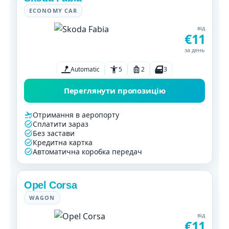
ECONOMY CAR
від
€11
за день
Automatic
5
2
3
Переглянути пропозицію
Отримання в аеропорту
Сплатити зараз
Без застави
Кредитна картка
Автоматична коробка передач
Opel Corsa
WAGON
від
€11