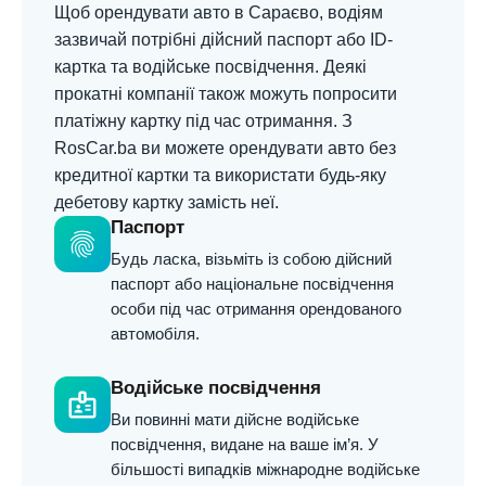
Щоб орендувати авто в Сараєво, водіям
зазвичай потрібні дійсний паспорт або ID-
картка та водійське посвідчення. Деякі
прокатні компанії також можуть попросити
платіжну картку під час отримання. З
RosCar.ba ви можете орендувати авто без
кредитної картки та використати будь-яку
дебетову картку замість неї.
Паспорт
fingerprint
Будь ласка, візьміть із собою дійсний
паспорт або національне посвідчення
особи під час отримання орендованого
автомобіля.
Водійське посвідчення
badge
Ви повинні мати дійсне водійське
посвідчення, видане на ваше ім’я. У
більшості випадків міжнародне водійське