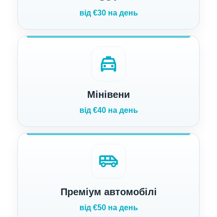
від €30 на день
local_taxi
Мінівени
від €40 на день
airport_shuttle
Преміум автомобілі
від €50 на день