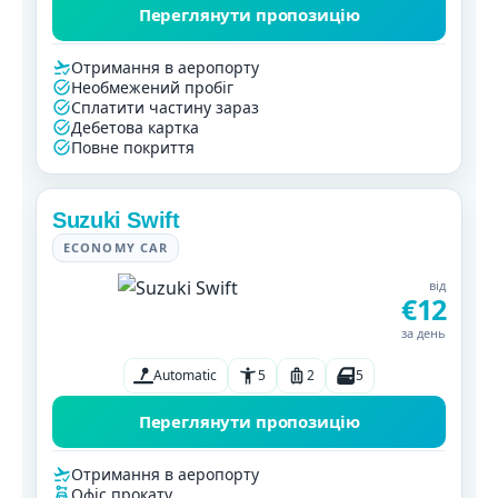
Переглянути пропозицію
Отримання в аеропорту
Необмежений пробіг
Сплатити частину зараз
Дебетова картка
Повне покриття
Suzuki Swift
ECONOMY CAR
від
€12
за день
Automatic
5
2
5
Переглянути пропозицію
Отримання в аеропорту
Офіс прокату