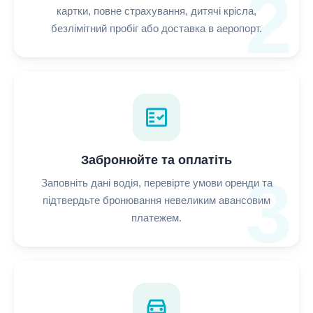
2
картки, повне страхування, дитячі крісла,
безлімітний пробіг або доставка в аеропорт.
fact_check
Забронюйте та оплатіть
3
Заповніть дані водія, перевірте умови оренди та
підтвердьте бронювання невеликим авансовим
платежем.
directions_car