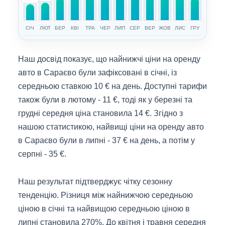
СІЧ
ЛЮТ
БЕР
КВІ
ТРА
ЧЕР
ЛИП
СЕР
ВЕР
ЖОВ
ЛИС
ГРУ
Наш досвід показує, що найнижчі ціни на оренду
авто в Сараєво були зафіксовані в січні, із
середньою ставкою 10 € на день. Доступні тарифи
також були в лютому - 11 €, тоді як у березні та
грудні середня ціна становила 14 €. Згідно з
нашою статистикою, найвищі ціни на оренду авто
в Сараєво були в липні - 37 € на день, а потім у
серпні - 35 €.
Наш результат підтверджує чітку сезонну
тенденцію. Різниця між найнижчою середньою
ціною в січні та найвищою середньою ціною в
липні становила 270%. До квітня і травня середня