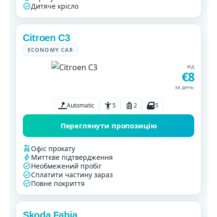
Дитяче крісло
Citroen C3
ECONOMY CAR
від
€8
за день
Automatic
5
2
5
Переглянути пропозицію
Офіс прокату
Миттєве підтвердження
Необмежений пробіг
Сплатити частину зараз
Повне покриття
Skoda Fabia