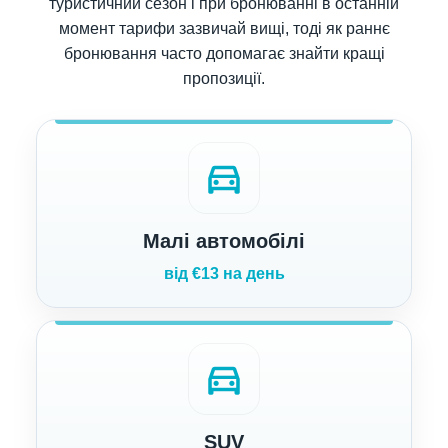
туристичний сезон і при бронюванні в останній
момент тарифи зазвичай вищі, тоді як раннє
бронювання часто допомагає знайти кращі
пропозиції.
directions_car
Малі автомобілі
від €13 на день
directions_car
SUV