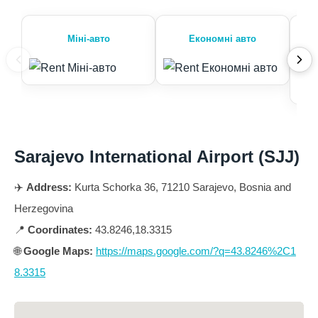
Міні-авто
Економні авто
Sarajevo International Airport (SJJ)
✈️
Address:
Kurta Schorka 36, 71210 Sarajevo, Bosnia and
Herzegovina
📍
Coordinates:
43.8246,18.3315
🌐
Google Maps:
https://maps.google.com/?q=43.8246%2C1
8.3315