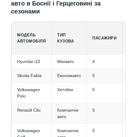
авто в Боснії і Герцеговині за
сезонами
МОДЕЛЬ
ТИП
МІС
ПАСАЖИРИ
АВТОМОБІЛЯ
КУЗОВА
БАГ
Hyundai i10
Мініавто
4
1-2
Skoda Fabia
Економавто
5
2
Volkswagen
Хетчбек
5
2
Polo
Renault Clio
Компактне
5
2-3
авто
Volkswagen
Компактне
5
3