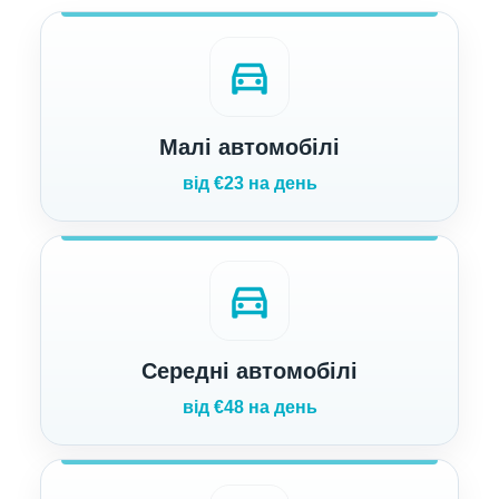
directions_car
Малі автомобілі
від €23 на день
directions_car
Середні автомобілі
від €48 на день