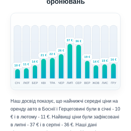
бронювань
37 €
36 €
26 €
22 €
21 €
19 €
16 €
15 €
14 €
14 €
11 €
10 €
СІЧ
ЛЮТ
БЕР
КВІ
ТРА
ЧЕР
ЛИП
СЕР
ВЕР
ЖОВ
ЛИС
ГРУ
Наш досвід показує, що найнижчі середні ціни на
оренду авто в Боснії і Герцеговині були в січні - 10
€ і в лютому - 11 €. Найвищі ціни були зафіксовані
в липні - 37 € і в серпні - 36 €. Наші дані