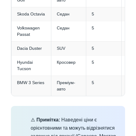
Golf
авто
Skoda Octavia
Седан
5
3-4
Volkswagen
Седан
5
4
Passat
Dacia Duster
SUV
5
3-4
Hyundai
Кросовер
5
3-4
Tucson
BMW 3 Series
Преміум-
5
4
авто
⚠️
Примітка:
Наведені ціни є
орієнтовними та можуть відрізнятися