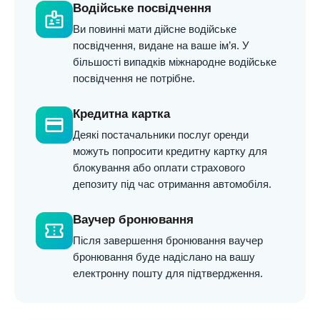
Водійське посвідчення
badge
Ви повинні мати дійсне водійське
посвідчення, видане на ваше ім’я. У
більшості випадків міжнародне водійське
посвідчення не потрібне.
Кредитна картка
credit_card
Деякі постачальники послуг оренди
можуть попросити кредитну картку для
блокування або оплати страхового
депозиту під час отримання автомобіля.
Ваучер бронювання
confirmation_number
Після завершення бронювання ваучер
бронювання буде надіслано на вашу
електронну пошту для підтвердження.