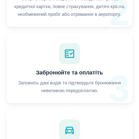
2
кредитної картки, повне страхування, дитячі крісла,
необмежений пробіг або отримання в аеропорту.
fact_check
3
Забронюйте та оплатіть
Заповніть дані водія та підтвердьте бронювання
невеликою передоплатою.
directions_car