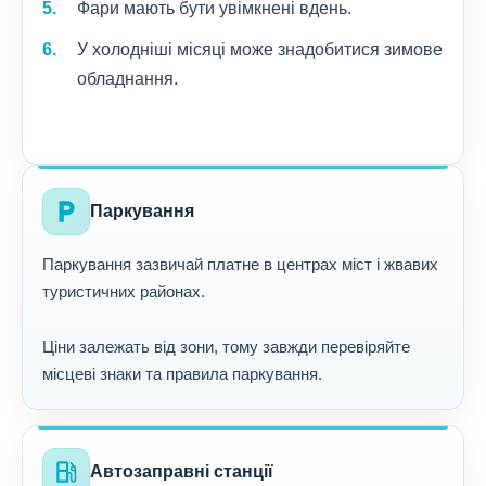
Фари мають бути увімкнені вдень.
У холодніші місяці може знадобитися зимове
обладнання.
local_parking
Паркування
Паркування зазвичай платне в центрах міст і жвавих
туристичних районах.
Ціни залежать від зони, тому завжди перевіряйте
місцеві знаки та правила паркування.
local_gas_station
Автозаправні станції