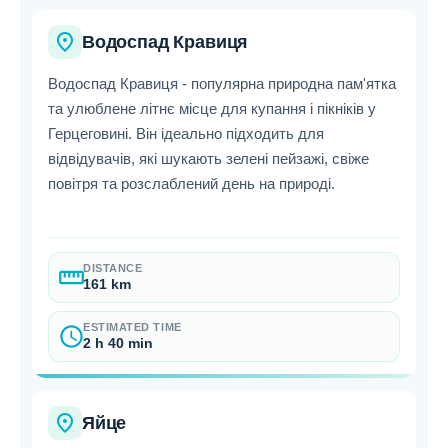
place
Водоспад Кравиця
Водоспад Кравиця - популярна природна пам'ятка
та улюблене літнє місце для купання і пікніків у
Герцеговині. Він ідеально підходить для
відвідувачів, які шукають зелені пейзажі, свіже
повітря та розслаблений день на природі.
DISTANCE
straighten
161 km
ESTIMATED TIME
schedule
2 h 40 min
place
Яйце