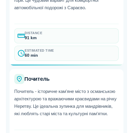
гори. Це чудовий варіант для комфортної
автомобільної подорожі з Сараєво.
DISTANCE
straighten
91 km
ESTIMATED TIME
schedule
60 min
place
Почитель
Почитель - історичне кам'яне місто з османською
архітектурою та вражаючими краєвидами на річку
Неретву. Це ідеальна зупинка для мандрівників,
які люблять старі міста та культурні пам'ятки.