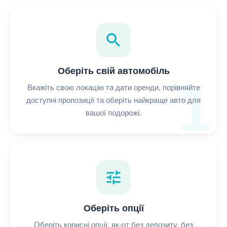
search
Оберіть свій автомобіль
1
Вкажіть свою локацію та дати оренди, порівняйте
доступні пропозиції та оберіть найкраще авто для
вашої подорожі.
tune
Оберіть опції
Оберіть корисні опції, як-от без депозиту, без