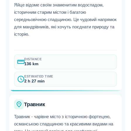
Яйце відоме своїм знаменитим водоспадом,
історичним старим містом і багатою
середньовічною спадщиною. Це чудовий напрямок
для мандрівників, які хочуть поєднати природу та
історію.
DISTANCE
straighten
136 km
ESTIMATED TIME
schedule
2 h 27 min
place
Травник
Травник - чарівне місто з історичною фортецею,
османською спадщиною та красивими видами на