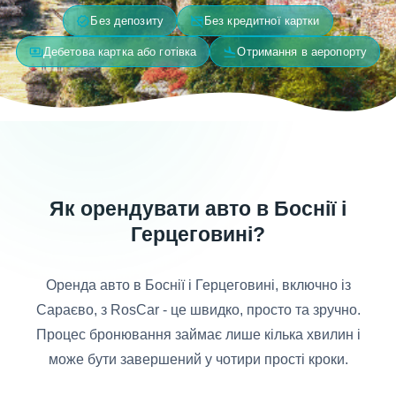
verified
credit_card_off
Без депозиту
Без кредитної картки
payments
flight_land
Дебетова картка або готівка
Отримання в аеропорту
Як орендувати авто в Боснії і
Герцеговині?
Оренда авто в Боснії і Герцеговині, включно із
Сараєво, з RosCar - це швидко, просто та зручно.
Процес бронювання займає лише кілька хвилин і
може бути завершений у чотири прості кроки.