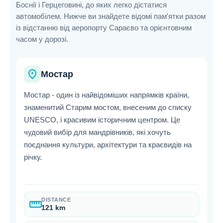
Боснії і Герцеговині, до яких легко дістатися
автомобілем. Нижче ви знайдете відомі пам'ятки разом
із відстанню від аеропорту Сараєво та орієнтовним
часом у дорозі.
place
Мостар
Мостар - один із найвідоміших напрямків країни,
знаменитий Старим мостом, внесеним до списку
UNESCO, і красивим історичним центром. Це
чудовий вибір для мандрівників, які хочуть
поєднання культури, архітектури та краєвидів на
річку.
DISTANCE
straighten
121 km