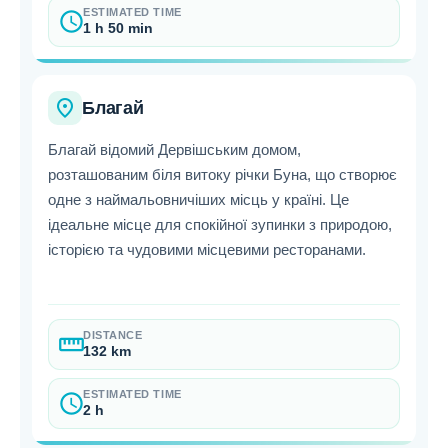
ESTIMATED TIME
schedule
1 h 50 min
place
Благай
Благай відомий Дервішським домом,
розташованим біля витоку річки Буна, що створює
одне з наймальовничіших місць у країні. Це
ідеальне місце для спокійної зупинки з природою,
історією та чудовими місцевими ресторанами.
DISTANCE
straighten
132 km
ESTIMATED TIME
schedule
2 h