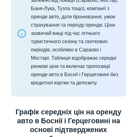
залежно від локації (Сараєво, Мостар,
Баня-Лука, Тузла тощо), компанії з
оренди авто, дати бронювання, умов
страхування та періоду оренди. Ціни
зазвичай вищі під час літнього
туристичного сезону та святкових
періодів, особливо в Сараєво і
Мостарі. Таблиця відображає середні
ринкові ціни та включає пропозиції
оренди авто в Боснії і Герцеговині без
кредитної картки та депозиту.
Графік середніх цін на оренду
авто в Боснії і Герцеговині на
основі підтверджених