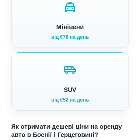
local_taxi
Мінівени
від €78 на день
airport_shuttle
SUV
від €52 на день
Як отримати дешеві ціни на оренду
авто в Боснії і Герцеговині?