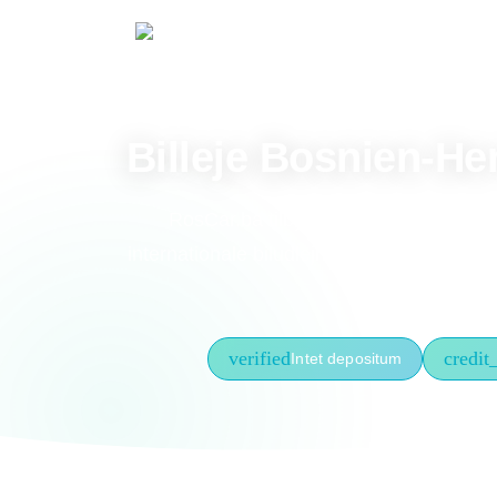
Skip
to
content
Billeje Bosnien-H
RosCar.ba tilbyder biludlejning i Bo
internationale biludlejningsfirmaer, booke
verified
credit
Intet depositum