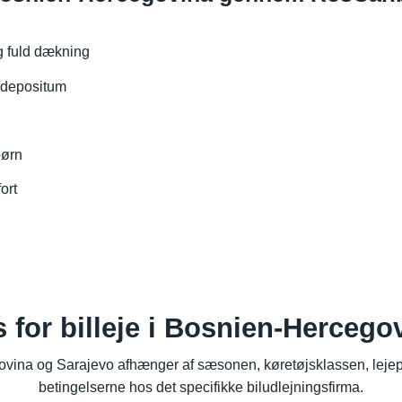
g fuld dækning
 depositum
børn
ort
s for billeje i Bosnien-Hercego
govina og Sarajevo afhænger af sæsonen, køretøjsklassen, lejep
betingelserne hos det specifikke biludlejningsfirma.