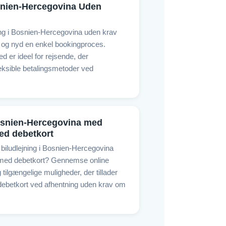
snien-Hercegovina Uden
ning i Bosnien-Hercegovina uden krav
, og nyd en enkel bookingproces.
 er ideel for rejsende, der
leksible betalingsmetoder ved
Bosnien-Hercegovina med
ed debetkort
 biludlejning i Bosnien-Hercegovina
 med debetkort? Gennemse online
 tilgængelige muligheder, der tillader
debetkort ved afhentning uden krav om