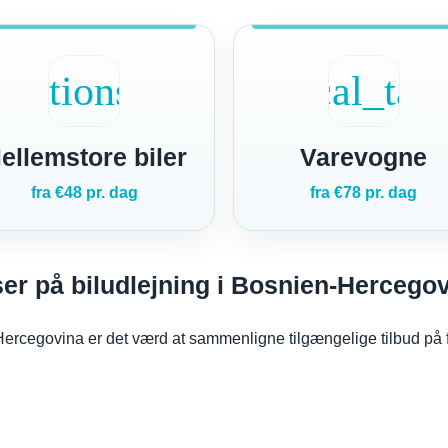
rections_car
local_taxi
ellemstore biler
Varevogne
fra €48 pr. dag
fra €78 pr. dag
ser på biludlejning i Bosnien-Hercego
-Hercegovina er det værd at sammenligne tilgængelige tilbud på