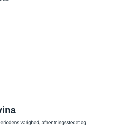
vina
eriodens varighed, afhentningsstedet og