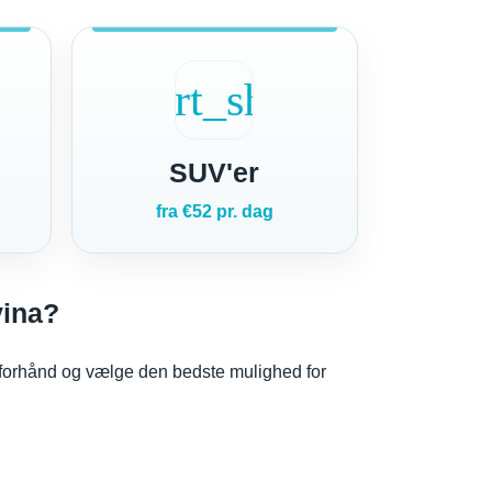
airport_shuttle
SUV'er
fra €52 pr. dag
vina?
 forhånd og vælge den bedste mulighed for