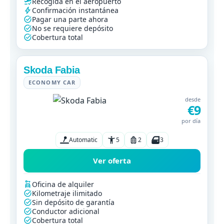
Recogida en el aeropuerto
Confirmación instantánea
Pagar una parte ahora
No se requiere depósito
Cobertura total
Skoda Fabia
ECONOMY CAR
desde
€9
por día
Automatic
5
2
3
Ver oferta
Oficina de alquiler
Kilometraje ilimitado
Sin depósito de garantía
Conductor adicional
Cobertura total