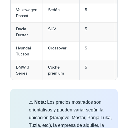
Volkswagen
Sedán
5
4
Passat
Dacia
SUV
5
3-4
Duster
Hyundai
Crossover
5
3-4
Tucson
BMW 3
Coche
5
4
Series
premium
⚠️
Nota:
Los precios mostrados son
orientativos y pueden variar según la
ubicación (Sarajevo, Mostar, Banja Luka,
Tuzla, etc.), la empresa de alquiler, la