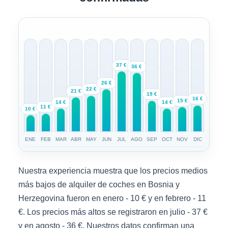
37 €
36 €
26 €
22 €
21 €
19 €
16 €
15 €
14 €
14 €
11 €
10 €
ENE
FEB
MAR
ABR
MAY
JUN
JUL
AGO
SEP
OCT
NOV
DIC
Nuestra experiencia muestra que los precios medios
más bajos de alquiler de coches en Bosnia y
Herzegovina fueron en enero - 10 € y en febrero - 11
€. Los precios más altos se registraron en julio - 37 €
y en agosto - 36 €. Nuestros datos confirman una