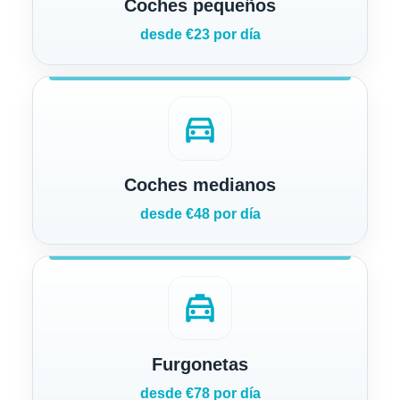
Coches pequeños
desde €23 por día
directions_car
Coches medianos
desde €48 por día
local_taxi
Furgonetas
desde €78 por día