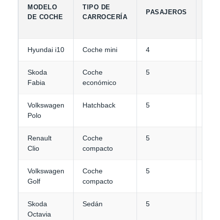
CAP
MODELO
TIPO DE
PASAJEROS
DE
DE COCHE
CARROCERÍA
EQU
Hyundai i10
Coche mini
4
1-2
Skoda
Coche
5
2
Fabia
económico
Volkswagen
Hatchback
5
2
Polo
Renault
Coche
5
2-3
Clio
compacto
Volkswagen
Coche
5
3
Golf
compacto
Skoda
Sedán
5
3-4
Octavia