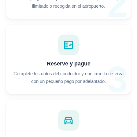
2
ilimitado o recogida en el aeropuerto.
fact_check
3
Reserve y pague
Complete los datos del conductor y confirme la reserva
con un pequeño pago por adelantado.
directions_car