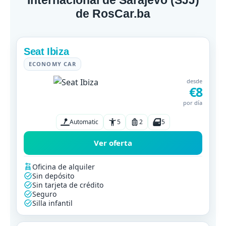
de RosCar.ba
Seat Ibiza
ECONOMY CAR
desde
€8
por día
Automatic
5
2
5
Ver oferta
Oficina de alquiler
Sin depósito
Sin tarjeta de crédito
Seguro
Silla infantil