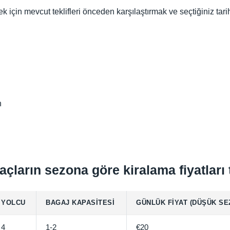
için mevcut teklifleri önceden karşılaştırmak ve seçtiğiniz tarihl
n
çların sezona göre kiralama fiyatları
YOLCU
BAGAJ KAPASITESI
GÜNLÜK FIYAT (DÜŞÜK SE
4
1-2
€20