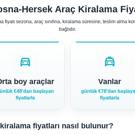
sna-Hersek Araç Kiralama Fiy
iyatı sezona, araç sınıfına, kiralama süresine, teslim alma konu
bağlıdır.
directions_car
local_taxi
Orta boy araçlar
Vanlar
ünlük €48'dan başlayan
günlük €78'dan başlay
fiyatlarla
fiyatlarla
iralama fiyatları nasıl bulunur?