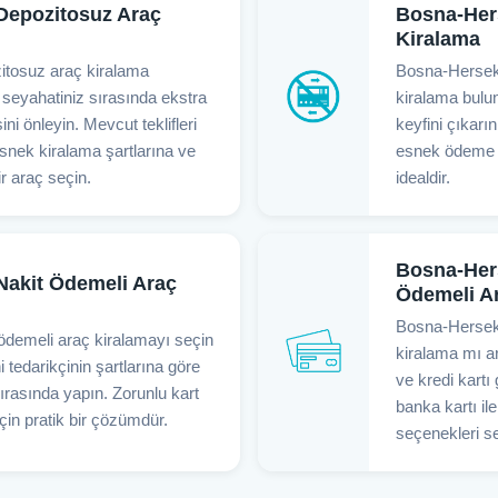
Depozitosuz Araç
Bosna-Hers
Kiralama
itosuz araç kiralama
Bosna-Hersek'
seyahatiniz sırasında ekstra
kiralama bulun
ni önleyin. Mevcut teklifleri
keyfini çıkarı
esnek kiralama şartlarına ve
esnek ödeme y
ir araç seçin.
idealdir.
Bosna-Hers
Nakit Ödemeli Araç
Ödemeli A
Bosna-Hersek'
ödemeli araç kiralamayı seçin
kiralama mı ar
 tedarikçinin şartlarına göre
ve kredi kartı
ırasında yapın. Zorunlu kart
banka kartı i
in pratik bir çözümdür.
seçenekleri se