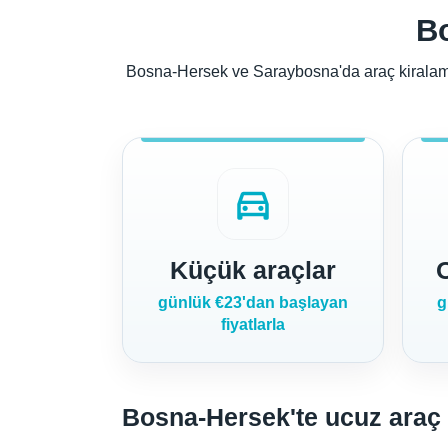
Bo
Bosna-Hersek ve Saraybosna'da araç kiralama f
directions_car
Küçük araçlar
günlük €23'dan başlayan
g
fiyatlarla
Bosna-Hersek'te ucuz araç k