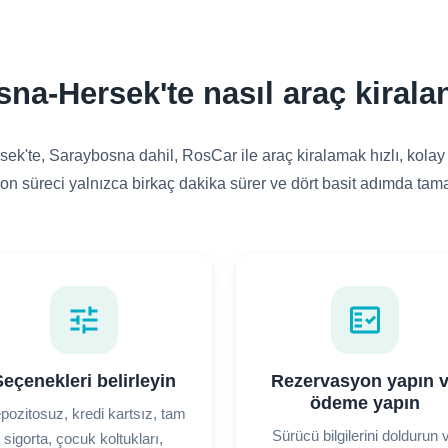
na-Hersek'te nasıl araç kirala
k'te, Saraybosna dahil, RosCar ile araç kiralamak hızlı, kolay v
n süreci yalnızca birkaç dakika sürer ve dört basit adımda tama
tune
fact_check
eçenekleri belirleyin
Rezervasyon yapın 
ödeme yapın
pozitosuz, kredi kartsız, tam
Sürücü bilgilerini doldurun 
sigorta, çocuk koltukları,