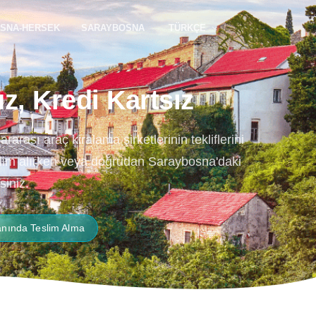
SNA-HERSEK
SARAYBOSNA
TÜRKÇE
, Kredi Kartsız
rası araç kiralama şirketlerinin tekliflerini
eslim alırken veya doğrudan Saraybosna'daki
siniz.
nında Teslim Alma