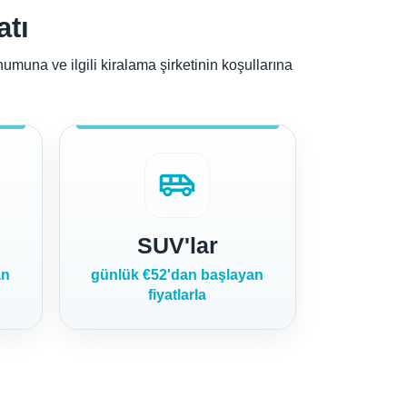
atı
muna ve ilgili kiralama şirketinin koşullarına
airport_shuttle
SUV'lar
an
günlük €52'dan başlayan
fiyatlarla