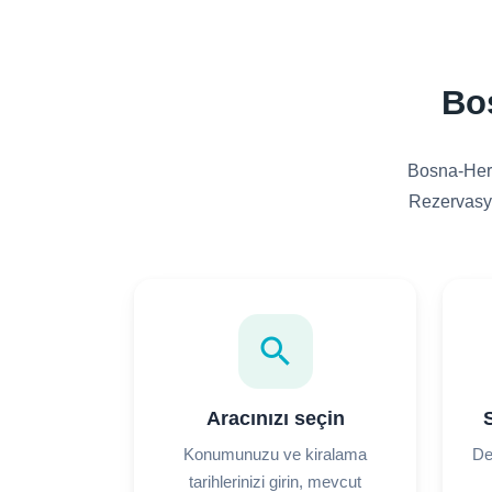
Bos
Bosna-Herse
Rezervasyo
search
Aracınızı seçin
S
Konumunuzu ve kiralama
De
tarihlerinizi girin, mevcut