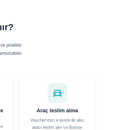
nır?
e pratiktir.
mlanabilir.
directions_car
ve
Araç teslim alma
Voucher'ınızı e-posta ile alın,
ve
aracı teslim alın ve Bosna-