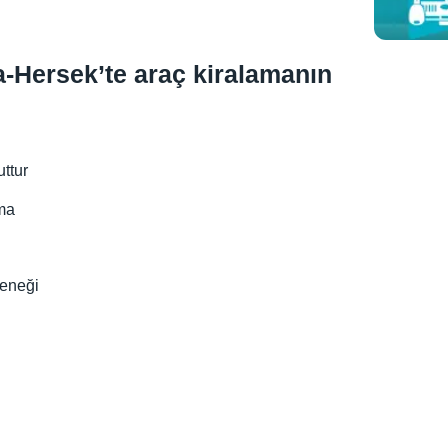
-Hersek’te araç kiralamanın
ttur
ma
çeneği