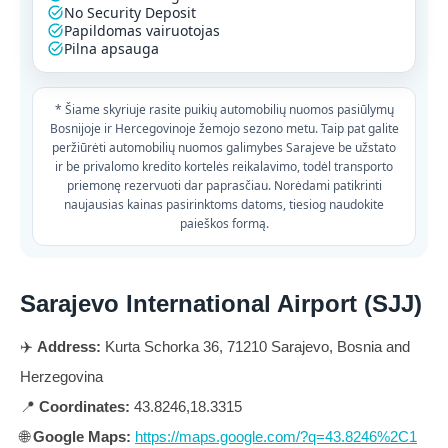
No Security Deposit
Papildomas vairuotojas
Pilna apsauga
* Šiame skyriuje rasite puikių automobilių nuomos pasiūlymų
Bosnijoje ir Hercegovinoje žemojo sezono metu. Taip pat galite
peržiūrėti automobilių nuomos galimybes Sarajeve be užstato
ir be privalomo kredito kortelės reikalavimo, todėl transporto
priemonę rezervuoti dar paprasčiau. Norėdami patikrinti
naujausias kainas pasirinktoms datoms, tiesiog naudokite
paieškos formą.
Sarajevo International Airport (SJJ)
✈️
Address:
Kurta Schorka 36, 71210 Sarajevo, Bosnia and
Herzegovina
📍
Coordinates:
43.8246,18.3315
🌐
Google Maps:
https://maps.google.com/?q=43.8246%2C1