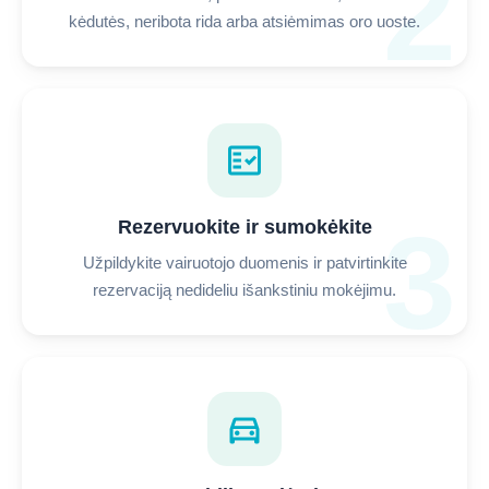
2
kėdutės, neribota rida arba atsiėmimas oro uoste.
fact_check
3
Rezervuokite ir sumokėkite
Užpildykite vairuotojo duomenis ir patvirtinkite
rezervaciją nedideliu išankstiniu mokėjimu.
directions_car