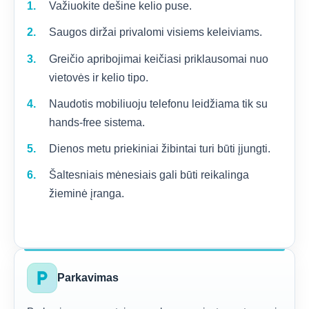
Važiuokite dešine kelio puse.
Saugos diržai privalomi visiems keleiviams.
Greičio apribojimai keičiasi priklausomai nuo
vietovės ir kelio tipo.
Naudotis mobiliuoju telefonu leidžiama tik su
hands-free sistema.
Dienos metu priekiniai žibintai turi būti įjungti.
Šaltesniais mėnesiais gali būti reikalinga
žieminė įranga.
local_parking
Parkavimas