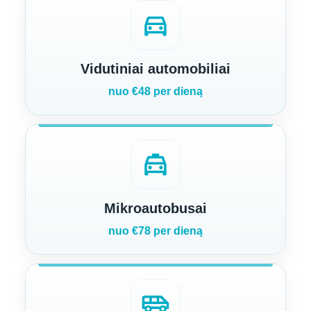
directions_car
Vidutiniai automobiliai
nuo €48 per dieną
local_taxi
Mikroautobusai
nuo €78 per dieną
airport_shuttle