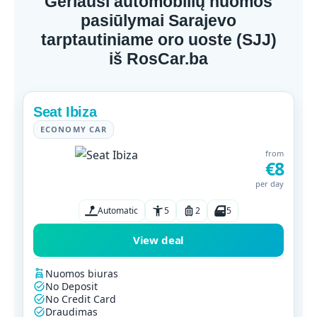
Geriausi automobilių nuomos
pasiūlymai Sarajevo
tarptautiniame oro uoste (SJJ)
iš RosCar.ba
Seat Ibiza
ECONOMY CAR
from
€8
per day
Automatic
5
2
5
View deal
Nuomos biuras
No Deposit
No Credit Card
Draudimas