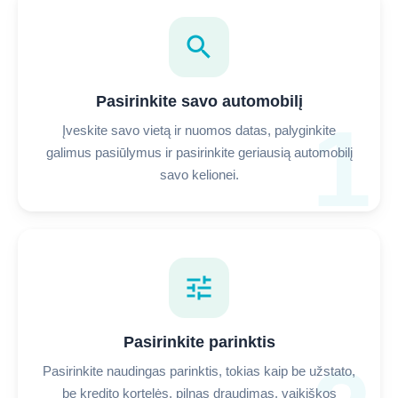
search
Pasirinkite savo automobilį
1
Įveskite savo vietą ir nuomos datas, palyginkite
galimus pasiūlymus ir pasirinkite geriausią automobilį
savo kelionei.
tune
Pasirinkite parinktis
Pasirinkite naudingas parinktis, tokias kaip be užstato,
be kredito kortelės, pilnas draudimas, vaikiškos