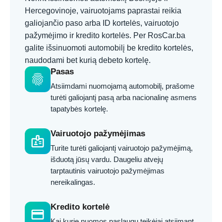
Hercegovinoje, vairuotojams paprastai reikia
galiojančio paso arba ID kortelės, vairuotojo
pažymėjimo ir kredito kortelės. Per RosCar.ba
galite išsinuomoti automobilį be kredito kortelės,
naudodami bet kurią debeto kortelę.
Pasas
fingerprint
Atsiimdami nuomojamą automobilį, prašome
turėti galiojantį pasą arba nacionalinę asmens
tapatybės kortelę.
Vairuotojo pažymėjimas
badge
Turite turėti galiojantį vairuotojo pažymėjimą,
išduotą jūsų vardu. Daugeliu atvejų
tarptautinis vairuotojo pažymėjimas
nereikalingas.
Kredito kortelė
credit_card
Kai kurie nuomos paslaugų teikėjai atsiimant