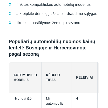
rinkitės kompaktiškus automobilių modelius
atkreipkite dėmesį į užstato ir draudimo sąlygas
tikrinkite pasiūlymus žemuoju sezonu
Populiarių automobilių nuomos kainų
lentelė Bosnijoje ir Hercegovinoje
pagal sezoną
AUTOMOBILIO
KĖBULO
BA
KELEIVIAI
MODELIS
TIPAS
TA
Hyundai i10
Mini
4
1-2
automobilis