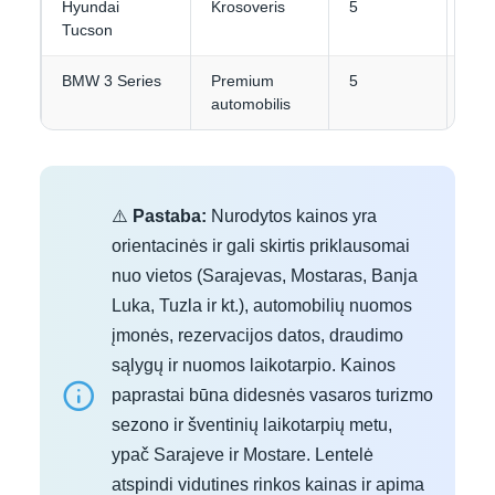
Hyundai
Krosoveris
5
3-4
Tucson
BMW 3 Series
Premium
5
4
automobilis
⚠️
Pastaba:
Nurodytos kainos yra
orientacinės ir gali skirtis priklausomai
nuo vietos (Sarajevas, Mostaras, Banja
Luka, Tuzla ir kt.), automobilių nuomos
įmonės, rezervacijos datos, draudimo
sąlygų ir nuomos laikotarpio. Kainos
paprastai būna didesnės vasaros turizmo
sezono ir šventinių laikotarpių metu,
ypač Sarajeve ir Mostare. Lentelė
atspindi vidutines rinkos kainas ir apima