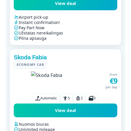
View deal
Airport pick-up
Instant confirmation!
Pay Part Now
Užstatas nereikalingas
Pilna apsauga
Skoda Fabia
ECONOMY CAR
from
€9
per day
Automatic
5
2
3
View deal
Nuomos biuras
Unlimited mileage