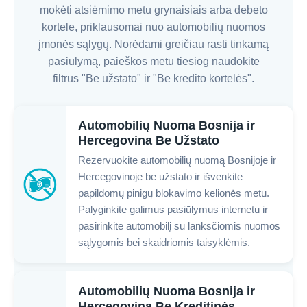
mokėti atsiėmimo metu grynaisiais arba debeto
kortele, priklausomai nuo automobilių nuomos
įmonės sąlygų. Norėdami greičiau rasti tinkamą
pasiūlymą, paieškos metu tiesiog naudokite
filtrus "Be užstato" ir "Be kredito kortelės".
Automobilių Nuoma Bosnija ir
Hercegovina Be Užstato
Rezervuokite automobilių nuomą Bosnijoje ir
Hercegovinoje be užstato ir išvenkite
papildomų pinigų blokavimo kelionės metu.
Palyginkite galimus pasiūlymus internetu ir
pasirinkite automobilį su lanksčiomis nuomos
sąlygomis bei skaidriomis taisyklėmis.
Automobilių Nuoma Bosnija ir
Hercegovina Be Kreditinės