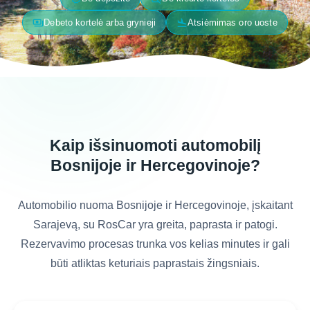
payments
flight_land
Debeto kortelė arba grynieji
Atsiėmimas oro uoste
Kaip išsinuomoti automobilį
Bosnijoje ir Hercegovinoje?
Automobilio nuoma Bosnijoje ir Hercegovinoje, įskaitant
Sarajevą, su RosCar yra greita, paprasta ir patogi.
Rezervavimo procesas trunka vos kelias minutes ir gali
būti atliktas keturiais paprastais žingsniais.