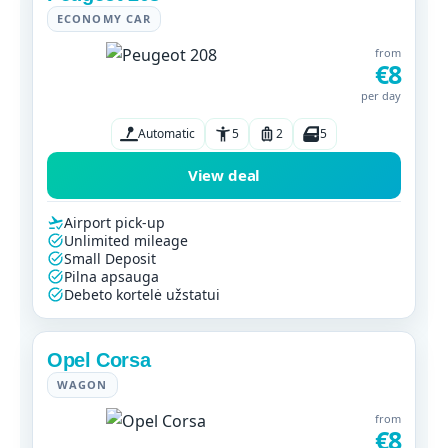
ECONOMY CAR
from
€8
per day
Automatic
5
2
5
View deal
Airport pick-up
Unlimited mileage
Small Deposit
Pilna apsauga
Debeto kortelė užstatui
Opel Corsa
WAGON
from
€8