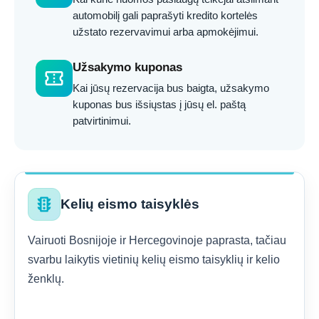
automobilį gali paprašyti kredito kortelės
užstato rezervavimui arba apmokėjimui.
Užsakymo kuponas
confirmation_number
Kai jūsų rezervacija bus baigta, užsakymo
kuponas bus išsiųstas į jūsų el. paštą
patvirtinimui.
traffic
Kelių eismo taisyklės
Vairuoti Bosnijoje ir Hercegovinoje paprasta, tačiau
svarbu laikytis vietinių kelių eismo taisyklių ir kelio
ženklų.