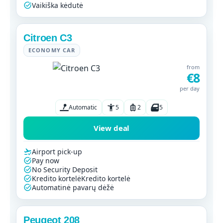
Vaikiška kėdutė
Citroen C3
ECONOMY CAR
from
€8
per day
Automatic
5
2
5
View deal
Airport pick-up
Pay now
No Security Deposit
Kredito kortelėKredito kortelė
Automatinė pavarų dėžė
Peugeot 208