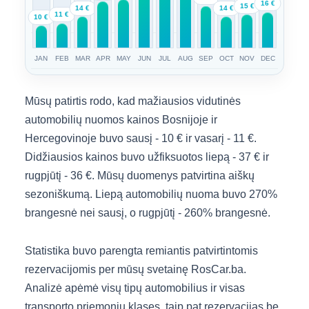
16 €
15 €
14 €
14 €
11 €
10 €
JAN
FEB
MAR
APR
MAY
JUN
JUL
AUG
SEP
OCT
NOV
DEC
Mūsų patirtis rodo, kad mažiausios vidutinės
automobilių nuomos kainos Bosnijoje ir
Hercegovinoje buvo sausį - 10 € ir vasarį - 11 €.
Didžiausios kainos buvo užfiksuotos liepą - 37 € ir
rugpjūtį - 36 €. Mūsų duomenys patvirtina aiškų
sezoniškumą. Liepą automobilių nuoma buvo 270%
brangesnė nei sausį, o rugpjūtį - 260% brangesnė.
Statistika buvo parengta remiantis patvirtintomis
rezervacijomis per mūsų svetainę RosCar.ba.
Analizė apėmė visų tipų automobilius ir visas
transporto priemonių klases, taip pat rezervacijas be