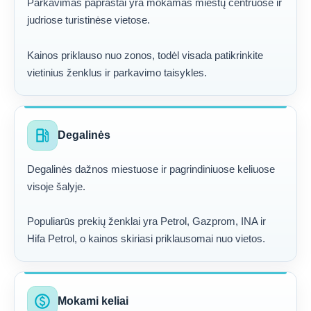
Parkavimas paprastai yra mokamas miestų centruose ir
judriose turistinėse vietose.
Kainos priklauso nuo zonos, todėl visada patikrinkite
vietinius ženklus ir parkavimo taisykles.
local_gas_station
Degalinės
Degalinės dažnos miestuose ir pagrindiniuose keliuose
visoje šalyje.
Populiarūs prekių ženklai yra Petrol, Gazprom, INA ir
Hifa Petrol, o kainos skiriasi priklausomai nuo vietos.
paid
Mokami keliai