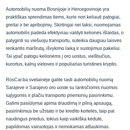
Automobilių nuoma Bosnijoje ir Hercegovinoje yra
praktiškas sprendimas tiems, kurie nori keliauti patogiai,
greitai ir be apribojimų. Skirtingai nei taksi, nuomojamas
automobilis padeda efektyviau valdyti kelionės išlaidas, o
palyginti su viešuoju transportu, suteikia daugiau laisvės
renkantis maršrutą, išvykimo laiką ir sustojimus pakeliui.
Tai ypač patogu kelionėms į oro uostus, viešbučius,
kurortus, kalnų vietoves ir populiarias turistines kryptis.
RosCar.ba svetainėje galite rasti automobilių nuomą
Sarajeve ir Sarajevo oro uoste su lanksčiomis nuomos
sąlygomis ir plačiu transporto priemonių pasirinkimu.
Galimi pasiūlymai apima draudimą ir pilną apsaugą,
pasirinkimus be užstato ir be kredito kortelės, taip pat
naudingus priedus, tokius kaip vaikiška kėdutė,
papildomas vairuotojas ir nemokamas atšaukimas.