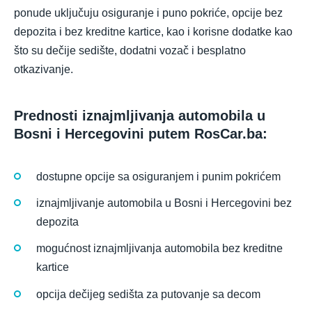
ponude uključuju osiguranje i puno pokriće, opcije bez
depozita i bez kreditne kartice, kao i korisne dodatke kao
što su dečije sedište, dodatni vozač i besplatno
otkazivanje.
Prednosti iznajmljivanja automobila u
Bosni i Hercegovini putem RosCar.ba:
dostupne opcije sa osiguranjem i punim pokrićem
iznajmljivanje automobila u Bosni i Hercegovini bez
depozita
mogućnost iznajmljivanja automobila bez kreditne
kartice
opcija dečijeg sedišta za putovanje sa decom