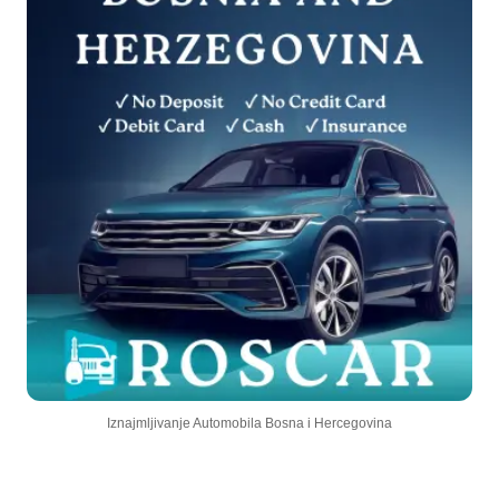
Iznajmljivanje Automobila Bosna i Hercegovina