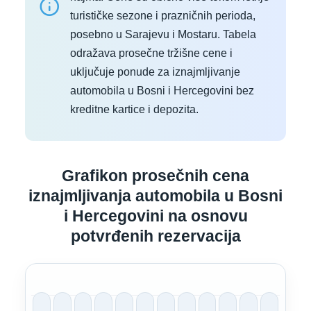
turističke sezone i prazničnih perioda,
posebno u Sarajevu i Mostaru. Tabela
odražava prosečne tržišne cene i
uključuje ponude za iznajmljivanje
automobila u Bosni i Hercegovini bez
kreditne kartice i depozita.
Grafikon prosečnih cena
iznajmljivanja automobila u Bosni
i Hercegovini na osnovu
potvrđenih rezervacija