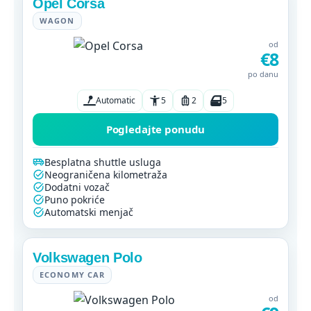
Opel Corsa
WAGON
od
€8
po danu
Automatic
5
2
5
Pogledajte ponudu
Besplatna shuttle usluga
Neograničena kilometraža
Dodatni vozač
Puno pokriće
Automatski menjač
Volkswagen Polo
ECONOMY CAR
od