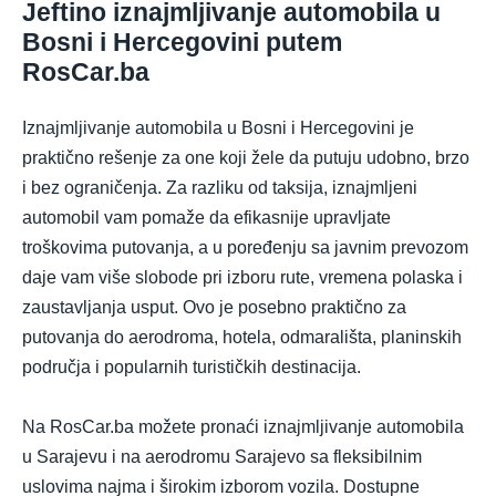
Jeftino iznajmljivanje automobila u
Bosni i Hercegovini putem
RosCar.ba
Iznajmljivanje automobila u Bosni i Hercegovini je
praktično rešenje za one koji žele da putuju udobno, brzo
i bez ograničenja. Za razliku od taksija, iznajmljeni
automobil vam pomaže da efikasnije upravljate
troškovima putovanja, a u poređenju sa javnim prevozom
daje vam više slobode pri izboru rute, vremena polaska i
zaustavljanja usput. Ovo je posebno praktično za
putovanja do aerodroma, hotela, odmarališta, planinskih
područja i popularnih turističkih destinacija.
Na RosCar.ba možete pronaći iznajmljivanje automobila
u Sarajevu i na aerodromu Sarajevo sa fleksibilnim
uslovima najma i širokim izborom vozila. Dostupne