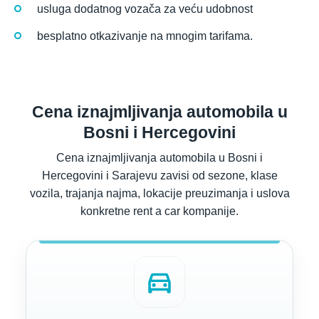
usluga dodatnog vozača za veću udobnost
besplatno otkazivanje na mnogim tarifama.
Cena iznajmljivanja automobila u
Bosni i Hercegovini
Cena iznajmljivanja automobila u Bosni i
Hercegovini i Sarajevu zavisi od sezone, klase
vozila, trajanja najma, lokacije preuzimanja i uslova
konkretne rent a car kompanije.
directions_car