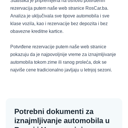
Statistika je pripremljena na osnovu potvrđenih
rezervacija putem naše web stranice RosCar.ba.
Analiza je uključivala sve tipove automobila i sve
klase vozila, kao i rezervacije bez depozita i bez
obavezne kreditne kartice.
Potvrđene rezervacije putem naše web stranice
pokazuju da je najpovoljnije vreme za iznajmljivanje
automobila tokom zime ili ranog proleća, dok se
najviše cene tradicionalno javljaju u letnjoj sezoni.
Potrebni dokumenti za
iznajmljivanje automobila u