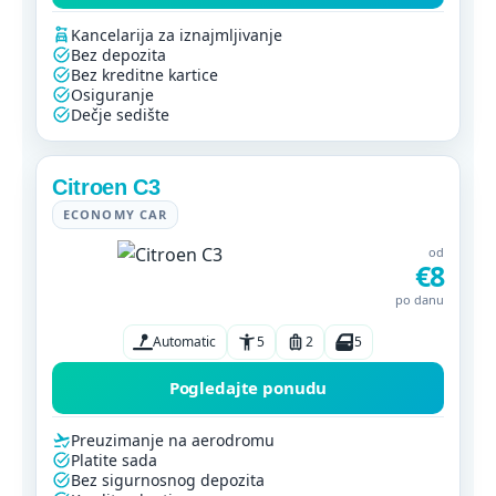
Kancelarija za iznajmljivanje
Bez depozita
Bez kreditne kartice
Osiguranje
Dečje sedište
Citroen C3
ECONOMY CAR
od
€8
po danu
Automatic
5
2
5
Pogledajte ponudu
Preuzimanje na aerodromu
Platite sada
Bez sigurnosnog depozita