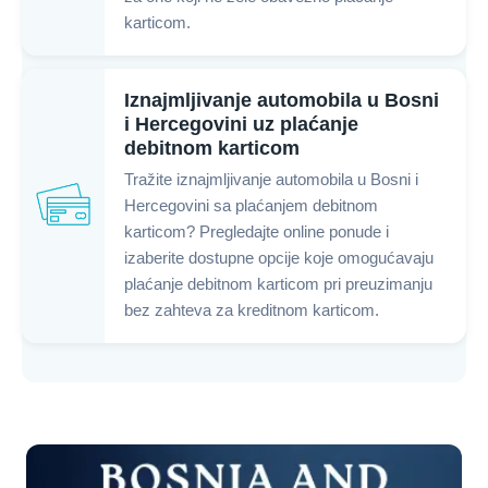
karticom.
Iznajmljivanje automobila u Bosni
i Hercegovini uz plaćanje
debitnom karticom
Tražite iznajmljivanje automobila u Bosni i
Hercegovini sa plaćanjem debitnom
karticom? Pregledajte online ponude i
izaberite dostupne opcije koje omogućavaju
plaćanje debitnom karticom pri preuzimanju
bez zahteva za kreditnom karticom.