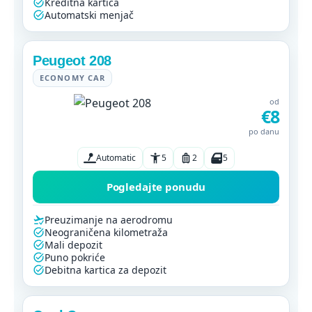
Kreditna kartica
Automatski menjač
Peugeot 208
ECONOMY CAR
od
€8
po danu
Automatic
5
2
5
Pogledajte ponudu
Preuzimanje na aerodromu
Neograničena kilometraža
Mali depozit
Puno pokriće
Debitna kartica za depozit