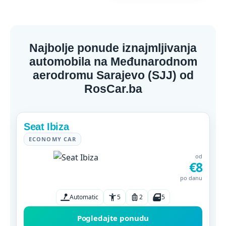
Najbolje ponude iznajmljivanja
automobila na Međunarodnom
aerodromu Sarajevo (SJJ) od
RosCar.ba
Seat Ibiza
ECONOMY CAR
od
€8
po danu
Automatic
5
2
5
Pogledajte ponudu